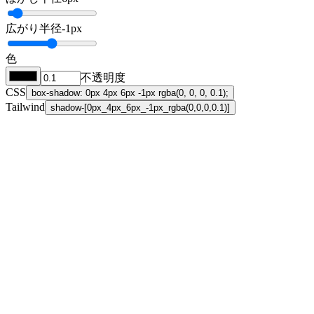
広がり半径
-1
px
色
不透明度
CSS
box-shadow: 0px 4px 6px -1px rgba(0, 0, 0, 0.1);
Tailwind
shadow-[0px_4px_6px_-1px_rgba(0,0,0,0.1)]
Home