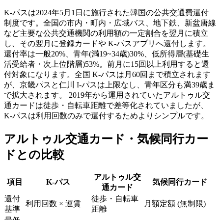
K-パスは2024年5月1日に施行された韓国の公共交通費還付
制度です。全国の市内・町内・広域バス、地下鉄、新盆唐線
など主要な公共交通機関の利用額の一定割合を翌月に積立
し、その翌月に登録カードや K-パスアプリへ還付します。
還付率は一般20%、青年(満19~34歳)30%、低所得層(基礎生
活受給者・次上位階層)53%。前月に15回以上利用すると還
付対象になります。全国 K-パスは月60回まで積立されます
が、京畿パスと仁川 I-パスは上限なし、青年区分も満39歳ま
で拡大されます。 2019年から運用されていたアルトゥル交
通カードは徒歩・自転車距離で差等化されていましたが、
K-パスは利用回数のみで還付するためよりシンプルです。
アルトゥル交通カード・気候同行カー
ドとの比較
アルトゥル交
項目
K-パス
気候同行カード
通カード
還付
徒歩・自転車
利用回数 × 運賃
月額定額 (無制限)
基準
距離