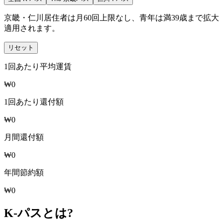
京畿・仁川居住者は月60回上限なし、青年は満39歳まで拡大
適用されます。
リセット
1回あたり平均運賃
₩0
1回あたり還付額
₩0
月間還付額
₩0
年間節約額
₩0
K-パスとは?