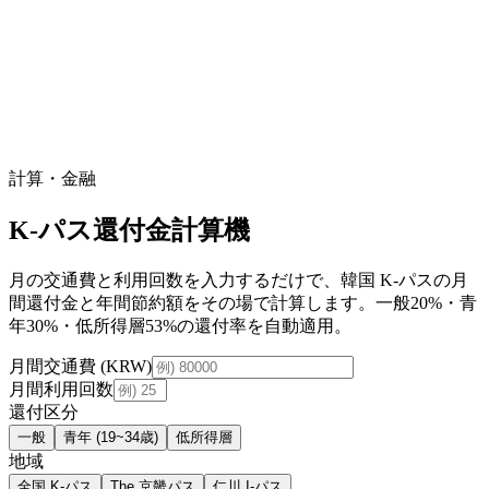
計算・金融
K-パス還付金計算機
月の交通費と利用回数を入力するだけで、韓国 K-パスの月
間還付金と年間節約額をその場で計算します。一般20%・青
年30%・低所得層53%の還付率を自動適用。
月間交通費 (KRW)
月間利用回数
還付区分
一般
青年 (19~34歳)
低所得層
地域
全国 K-パス
The 京畿パス
仁川 I-パス