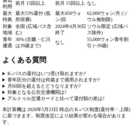
最低
前月 15回以上
前月 15回以上
なし
利用
最大
最大53%還付 (低
最大450ウォ
62,000ウォン/月 (ソ
特典
所得層)
ン/回
ウル無制限)
対象
全国 (広域バス含
2024年4月30日
ソウル限定 (広域バ
地域
む)
終了
ス除外)
青年
30% (京畿・仁川
55,000ウォン青年割
なし
優遇
は39歳まで)
引 (~39歳)
よくある質問
K-パスの還付はいつ受け取れますか?
青年区分の還付は何歳まで適用されますか?
月60回を超えるとどうなりますか?
対象となる公共交通機関は?
アルトゥル交通カードと比べて還付額の差は?
本計算機は 2026年5月23日 時点の K-パス制度(還付率・上限)
に基づきます。制度改定により結果が変わる場合がありま
す。