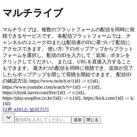
マルチライブ
マルチライブは、複数のプラットフォームの配信を同時に視
聴できるサービスです。 各配信プラットフォームでは、チ
ャンネルのユニークIDまたは配信者のIDに基づいて配信に
アクセスできます。 使い方: 下のポップアップからプラット
フォームを選択し、配信のIDを入力して「追加」ボタンを
クリックしてください。 または、URLを直接入力すること
もできます。 最大4つの配信を同時に視聴でき、追加が完了
したらポップアップを閉じて視聴を開始できます。 配信ID
の確認方法: https://www.twitch.tv/{id} -> t:{id},
https://www.youtube.com/watch?v={id} -> y:{id},
https://chzzk.naver.com/live/{id} -> c:{id},
https://play.sooplive.co.kr/{id}/ -> s:{id}, https://kick.com/{id} -> k:
{id}
다른 서비스 보러가기
追加
閉じる