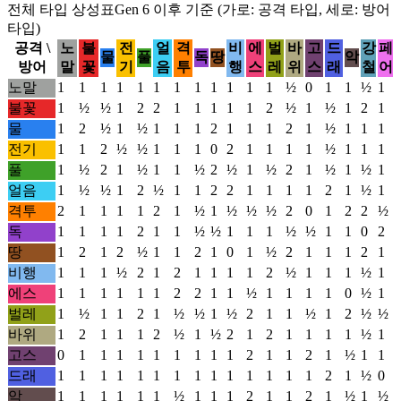
전체 타입 상성표
Gen 6 이후 기준 (가로: 공격 타입, 세로: 방어
타입)
공격 \
노
불
전
얼
격
비
에
벌
바
고
드
강
페
물
풀
독
땅
악
방어
말
꽃
기
음
투
행
스
레
위
스
래
철
어
노말
1
1
1
1
1
1
1
1
1
1
1
1
½
0
1
1
½
1
불꽃
1
½
½
1
2
2
1
1
1
1
1
2
½
1
½
1
2
1
물
1
2
½
1
½
1
1
1
2
1
1
1
2
1
½
1
1
1
전기
1
1
2
½
½
1
1
1
0
2
1
1
1
1
½
1
1
1
풀
1
½
2
1
½
1
1
½
2
½
1
½
2
1
½
1
½
1
얼음
1
½
½
1
2
½
1
1
2
2
1
1
1
1
2
1
½
1
격투
2
1
1
1
1
2
1
½
1
½
½
½
2
0
1
2
2
½
독
1
1
1
1
2
1
1
½
½
1
1
1
½
½
1
1
0
2
땅
1
2
1
2
½
1
1
2
1
0
1
½
2
1
1
1
2
1
비행
1
1
1
½
2
1
2
1
1
1
1
2
½
1
1
1
½
1
에스
1
1
1
1
1
1
2
2
1
1
½
1
1
1
1
0
½
1
벌레
1
½
1
1
2
1
½
½
1
½
2
1
1
½
1
2
½
½
바위
1
2
1
1
1
2
½
1
½
2
1
2
1
1
1
1
½
1
고스
0
1
1
1
1
1
1
1
1
1
2
1
1
2
1
½
1
1
드래
1
1
1
1
1
1
1
1
1
1
1
1
1
1
2
1
½
0
악
1
1
1
1
1
1
½
1
1
1
2
1
1
2
1
½
1
½