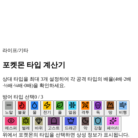
라이프/기타
포켓몬 타입 계산기
상대 타입을 최대 3개 설정하여 각 공격 타입의 배율(4배·2배
·½배·¼배·0배)을 확인하세요.
방어 타입 선택
0
/ 3
노말
불꽃
물
전기
풀
얼음
격투
독
땅
비행
에스퍼
벌레
바위
고스트
드래곤
악
강철
페어리
위에서 포켓몬의 타입을 선택하면 상성 정보가 표시됩니다.